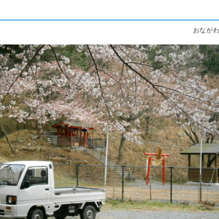
。
おながわ