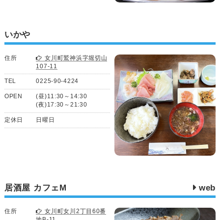
いかや
住所
女川町鷲神浜字堀切山
107-11
TEL
0225-90-4224
OPEN
(昼)11:30～14:30
(夜)17:30～21:30
定休日
日曜日
居酒屋 カフェM
web
住所
女川町女川2丁目60番
地B-11