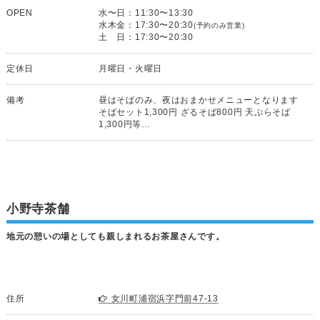
OPEN
水〜日：11:30〜13:30
水木金：17:30〜20:30
(予約のみ営業)
土 日：17:30〜20:30
定休日
月曜日・火曜日
備考
昼はそばのみ、夜はおまかせメニューとなります
そばセット1,300円 ざるそば800円 天ぷらそば
1,300円等…
小野寺茶舗
地元の憩いの場としても親しまれるお茶屋さんです。
住所
女川町浦宿浜字門前47-13