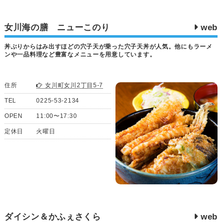
女川海の膳 ニューこのり
web
丼ぶりからはみ出すほどの穴子天が乗った穴子天丼が人気。他にもラーメ
ンや一品料理など豊富なメニューを用意しています。
住所
女川町女川2丁目5-7
TEL
0225-53-2134
OPEN
11:00〜17:30
定休日
火曜日
ダイシン＆かふぇさくら
web