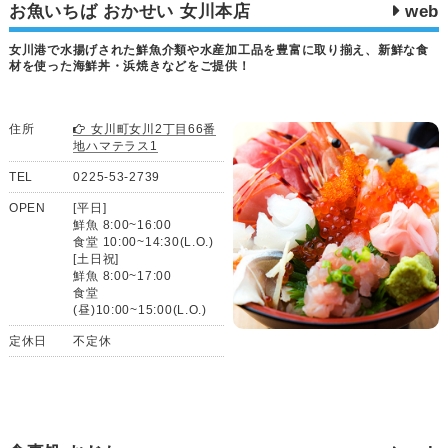
お魚いちば おかせい 女川本店
web
女川港で水揚げされた鮮魚介類や水産加工品を豊富に取り揃え、新鮮な食
材を使った海鮮丼・浜焼きなどをご提供！
住所
女川町女川2丁目66番
地ハマテラス1
TEL
0225-53-2739
OPEN
[平日]
鮮魚 8:00~16:00
食堂 10:00~14:30(L.O.)
[土日祝]
鮮魚 8:00~17:00
食堂
(昼)10:00~15:00(L.O.)
定休日
不定休