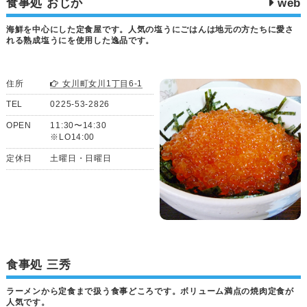
食事処 おじか
web
海鮮を中心にした定食屋です。人気の塩うにごはんは地元の方たちに愛さ
れる熟成塩うにを使用した逸品です。
住所
女川町女川1丁目6-1
TEL
0225-53-2826
OPEN
11:30〜14:30
※LO14:00
定休日
土曜日・日曜日
食事処 三秀
ラーメンから定食まで扱う食事どころです。ボリューム満点の焼肉定食が
人気です。