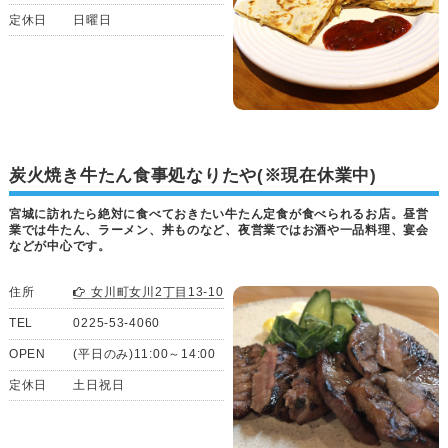
定休日
日曜日
炭火焼き牛たん食事処なりたや(※現在休業中)
宮城に訪れたら絶対に食べておきたい牛たん定食が食べられるお店。昼営
業では牛たん、ラーメン、丼ものなど、夜営業ではお酒や一品料理、宴会
などが中心です。
住所
女川町女川2丁目13-10
TEL
0225-53-4060
OPEN
(平日のみ)11:00～14:00
定休日
土日祝日