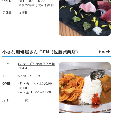
OPEN
(昼)11:00～15:00
※夜の営業は完全予約制
定休日
火曜日
小さな珈琲屋さん GEN（佐藤貞商店）
web
住所
女川町宮ケ崎字宮ケ崎
204-4
TEL
0225-25-4886
OPEN
(月・火・木・土)10:00～
18:00
(水・金)10:00～21:00
定休日
日・祝日