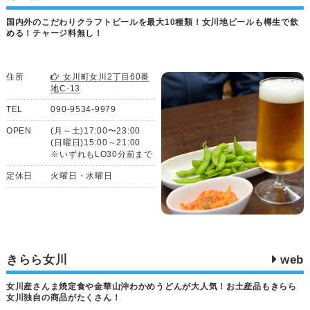
国内外のこだわりクラフトビールを最大10種類！女川地ビールも樽生で飲
める！チャージ料無し！
住所
女川町女川2丁目60番
地C-13
TEL
090-9534-9979
OPEN
(月～土)17:00〜23:00
(日曜日)15:00～21:00
※いずれもLO30分前まで
定休日
火曜日・水曜日
きらら女川
web
女川産さんま焼定食や金華山沖わかめうどんが大人気！お土産品もきらら
女川独自の商品がたくさん！