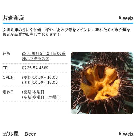
片倉商店
web
女川近海のうにや牡蠣、ほや、あわび等をメインに、獲れたての魚介類を
確かな品質で販売しております！
住所
女川町女川2丁目66番
地ハマテラス内
TEL
0225-54-4589
OPEN
(夏期)10:00～16:00
(冬期)10:00～15:00
定休日
(夏期)木曜日
(冬期)水曜日・木曜日
ガル屋 Beer
web