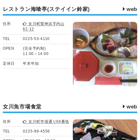
レストラン海喰亭(ステイイン鈴家)
web
住所
女川町鷲神浜字内山
62-12
TEL
0225-53-4110
OPEN
(完全予約制)
11:00～14:00
定休日
年末年始
女川魚市場食堂
web
住所
女川町市場通り66番地
TEL
0225-98-4556