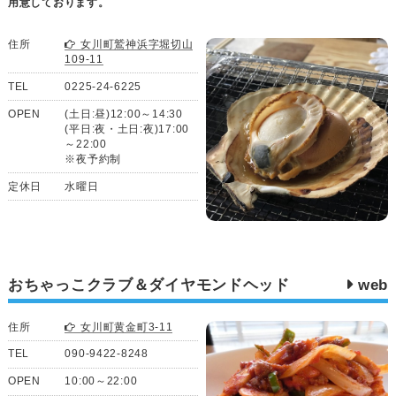
用意しております。
住所
女川町鷲神浜字堀切山
109-11
TEL
0225-24-6225
OPEN
(土日:昼)12:00～14:30
(平日:夜・土日:夜)17:00
～22:00
※夜予約制
定休日
水曜日
おちゃっこクラブ＆ダイヤモンドヘッド
web
住所
女川町黄金町3-11
TEL
090-9422-8248
OPEN
10:00～22:00