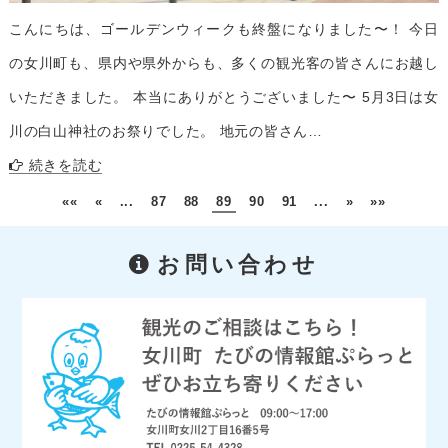
こんにちは、ゴールデンウィークも終盤になりました〜！ 今日
の女川町も、県内や県外からも、多くの観光客の皆さんにお越し
いただきました。 本当にありがとうございました〜 5月3日は女
川の白山神社のお祭りでした。 地元の皆さん…
続きを読む
««
«
...
87
88
89
90
91
...
»
»»
お問い合わせ