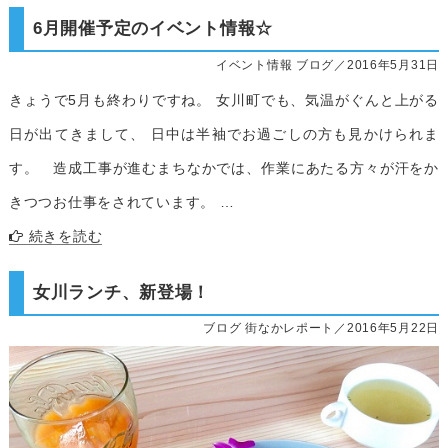
6月開催予定のイベント情報☆
イベント情報 ブログ／2016年5月31日
きょうで5月も終わりですね。 女川町でも、気温がぐんと上がる
日が出てきまして、 日中は半袖でお過ごしの方も見かけられま
す。 造成工事が進むまちなかでは、作業にあたる方々が汗をか
きつつお仕事をされています。 …
続きを読む
女川ランチ、新登場！
ブログ 街なかレポート／2016年5月22日