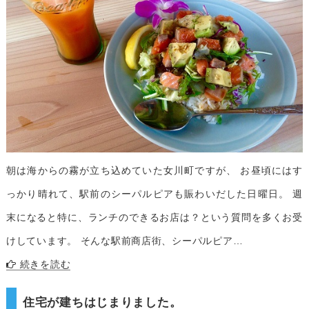
朝は海からの霧が立ち込めていた女川町ですが、 お昼頃にはす
っかり晴れて、駅前のシーパルピアも賑わいだした日曜日。 週
末になると特に、ランチのできるお店は？という質問を多くお受
けしています。 そんな駅前商店街、シーパルピア…
続きを読む
住宅が建ちはじまりました。