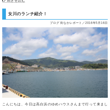
続きを読む
女川のランチ紹介！
ブログ 街なかレポート／2016年5月16日
こんにちは、今日は高白浜のゆめハウスさんまで行って来まし