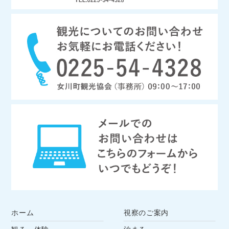
ホーム
視察のご案内