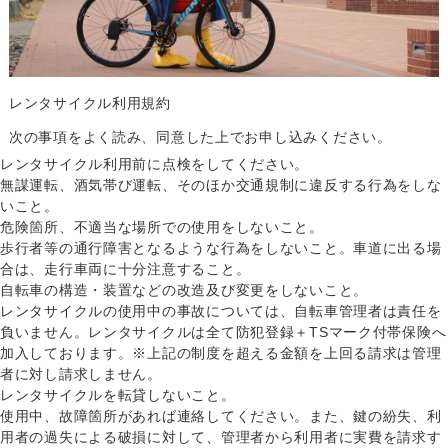
レンタサイクル利用規約
次の事項をよく読み、同意した上でお申し込みください。
レンタサイクル利用前に点検をしてください。
無謀運転、酒気帯び運転、そのほか交通規制に違反する行為をしな
いこと。
危険箇所、不適当な場所での使用をしないこと。
歩行者等の通行障害となるような行為をしないこと。車道に出る場
合は、走行車両に十分注意すること。
自転車の構造・装置などの改造及び変更をしないこと。
レンタサイクルの使用中の事故については、自転車管理者は責任を
負いません。レンタサイクルは全て防犯登録＋TSマーク付帯保険へ
加入しております。※上記の制度を超える金額を上回る請求は管理
者に対し請求しません。
レンタサイクルを転貸しないこと。
使用中、故障箇所があれば連絡してください。また、鍵の紛失、利
用者の過失による破損に対して、管理者から利用者に実費を請求す