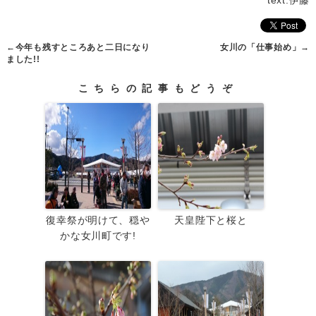
text:伊藤
←
今年も残すところあと二日になり
女川の「仕事始め」
→
ました!!
こちらの記事もどうぞ
復幸祭が明けて、穏や
天皇陛下と桜と
かな女川町です!