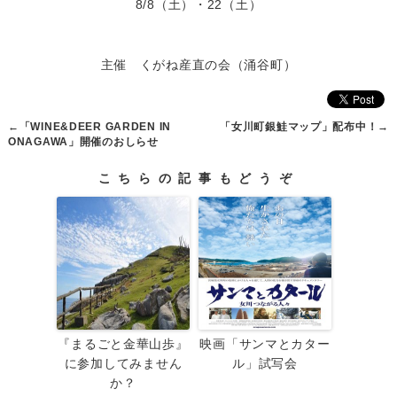
8/8（土）・22（土）
主催 くがね産直の会（涌谷町）
←
「WINE&DEER GARDEN IN
「女川町銀鮭マップ」配布中！
→
ONAGAWA」開催のおしらせ
こちらの記事もどうぞ
『まるごと金華山歩』
映画「サンマとカター
に参加してみません
ル」試写会
か？