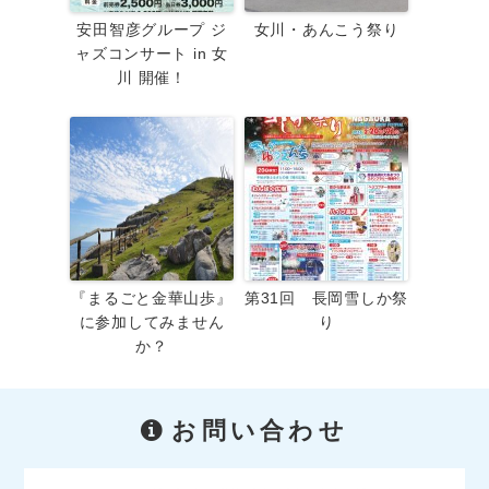
安田智彦グループ ジ
女川・あんこう祭り
ャズコンサート in 女
川 開催！
『まるごと金華山歩』
第31回 長岡雪しか祭
に参加してみません
り
か？
お問い合わせ