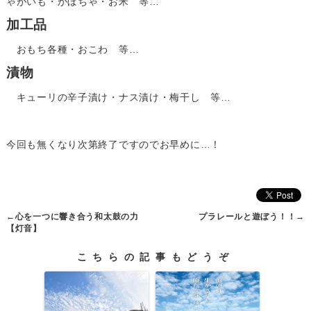
ゃがいも・かぼちゃ・お米 等…
加工品
おもち各種・おこわ 等…
漬物
キューリの辛子漬け・ナス漬け・梅干し 等…
今回も無くなり次第終了ですのでお早めに…！
←
心を一つに響き合う和太鼓の力
プラレールと遊ぼう！！
→
【灯音】
こちらの記事もどうぞ