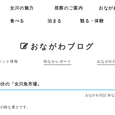
女川の魅力
視察のご案内
おなが
食べる
泊まる
観る・体験
おながわブログ
ベント情報
街なかレポート
おながわ
5分の「女川魚市場」
おながわ日記 街な
夏の様な暑さです。