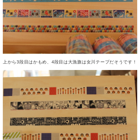
上から3段目はかもめ、4段目は大漁旗は女川テープだそうです！