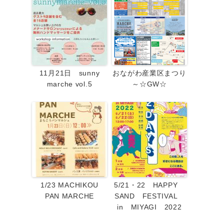
11月21日 sunny
おながわ産業区まつり
marche vol.5
～☆GW☆
1/23 MACHIKOU
5/21・22 HAPPY
PAN MARCHE
SAND FESTIVAL
in MIYAGI 2022