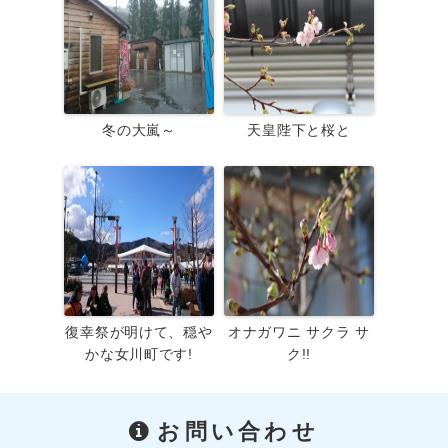
冬の大嵐～
天皇陛下と桜と
復幸祭が明けて、穏や
オナガワニ サクラ サ
かな女川町です!
ク!!
お問い合わせ