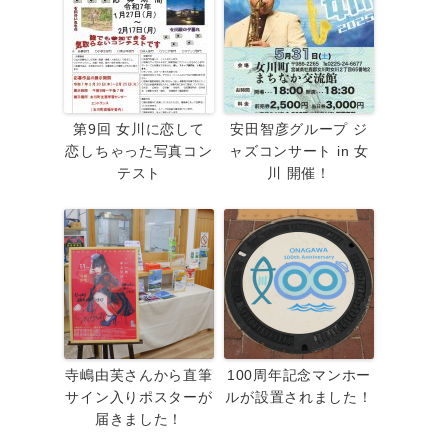
第9回 女川に恋して
安田智彦グループ ジ
恋しちゃった写真コン
ャズコンサート in 女
テスト
川 開催！
寺嶋由芙さんから直筆
100周年記念マンホー
サイン入りポスターが
ルが設置されました！
届きました！