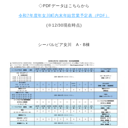
◇PDFデータはこちらから
令和7年度年女川町内末年始営業予定表（PDF）
(※12/30現在時点)
シーパルピア女川 A・B棟