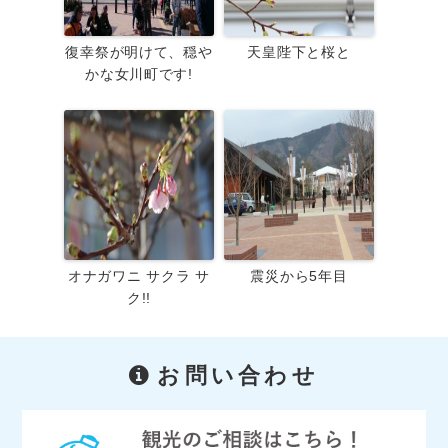
復幸祭が明けて、穏や
天皇陛下と桜と
かな女川町です!
オナガワニ サクラ サ
震災から5年目
ク!!
お問い合わせ