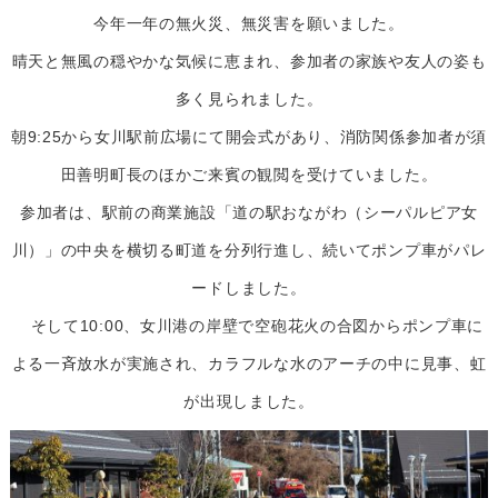
今年一年の無火災、無災害を願いました。
晴天と無風の穏やかな気候に恵まれ、参加者の家族や友人の姿も
多く見られました。
朝9:25から女川駅前広場にて開会式があり、消防関係参加者が須
田善明町長のほかご来賓の観閲を受けていました。
参加者は、駅前の商業施設「道の駅おながわ（シーパルピア女
川）」の中央を横切る町道を分列行進し、続いてポンプ車がパレ
ードしました。
そして10:00、女川港の岸壁で空砲花火の合図からポンプ車に
よる一斉放水が実施され、カラフルな水のアーチの中に見事、虹
が出現しました。