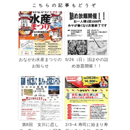
こちらの記事もどうぞ
おながわ水産まつりの
5/26（日）活ほやの詰
お知らせ
め放題開催！！
第8回 女川に恋し
2/3~4 寿司に始まり寿