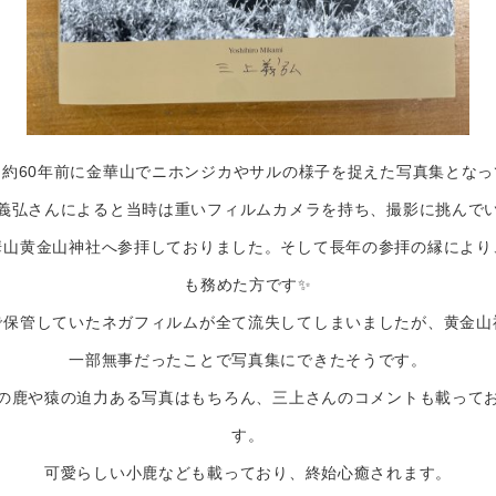
は約60年前に金華山でニホンジカやサルの様子を捉えた写真集となっ
義弘さんによると当時は重いフィルムカメラを持ち、撮影に挑んでい
華山黄金山神社へ参拝しておりました。そして長年の参拝の縁により
も務めた方です✨
で保管していたネガフィルムが全て流失してしまいましたが、黄金山
一部無事だったことで写真集にできたそうです。
の鹿や猿の迫力ある写真はもちろん、三上さんのコメントも載って
す。
可愛らしい小鹿なども載っており、終始心癒されます。