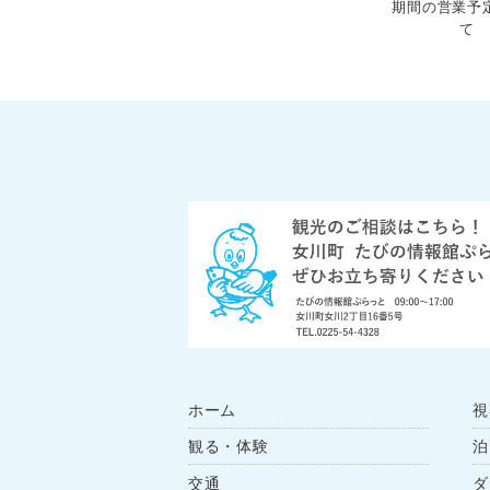
期間の営業予
て
ホーム
視
観る・体験
泊
交通
ダ