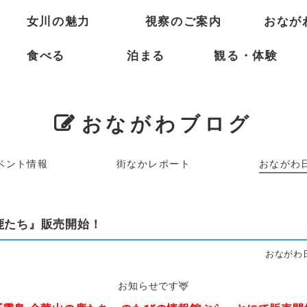
女川の魅力
視察のご案内
おなが
食べる
泊まる
観る・体験
おながわブログ
ベント情報
街なかレポート
おながわ
鹿たち』販売開始！
おながわ日
お知らせです🦌