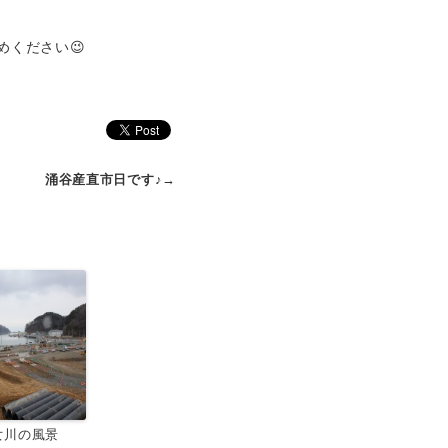
ください😉
涌谷産直市日です♪
→
女川の風景