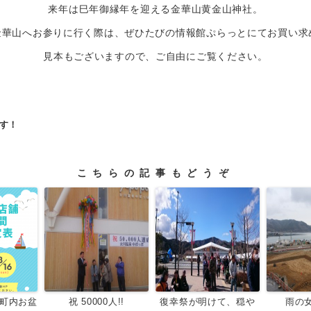
来年は巳年御縁年を迎える金華山黄金山神社。
金華山へお参りに行く際は、ぜひたびの情報館ぷらっとにてお買い求め
見本もございますので、ご自由にご覧ください。
です！
こちらの記事もどうぞ
川町内お盆
祝 50000人!!
復幸祭が明けて、穏や
雨の