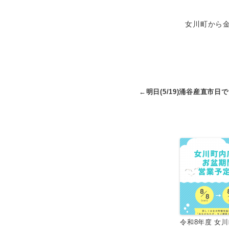
女川町から
←
明日(5/19)涌谷産直市日
令和8年度 女