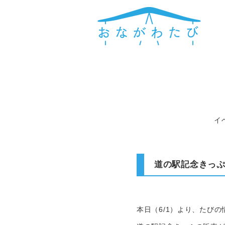
イ
道の駅記念きっ
本日（6/1）より、たび